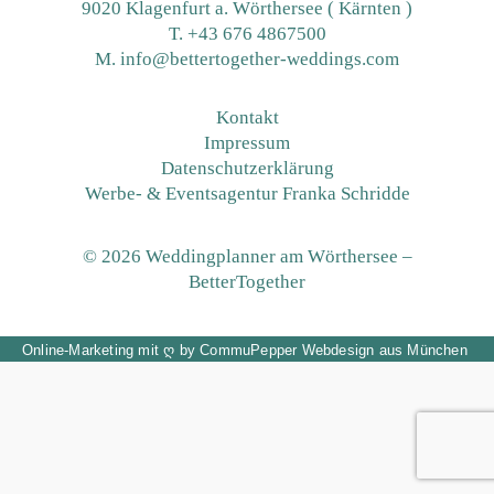
9020 Klagenfurt a. Wörthersee ( Kärnten )
T.
+43 676 4867500
M. info@bettertogether-weddings.com
Kontakt
Impressum
Datenschutzerklärung
Werbe- & Eventsagentur Franka Schridde
© 2026 Weddingplanner am Wörthersee –
BetterTogether
Online-Marketing
mit
ღ
by
CommuPepper
Webdesign aus München




kostenloses Beratungsgespräch
+43 676 486 75 00
info@bettertoget