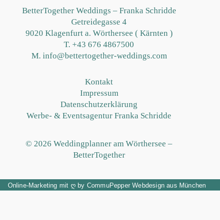
BetterTogether Weddings – Franka Schridde
Getreidegasse 4
9020 Klagenfurt a. Wörthersee ( Kärnten )
T.
+43 676 4867500
M. info@bettertogether-weddings.com
Kontakt
Impressum
Datenschutzerklärung
Werbe- & Eventsagentur Franka Schridde
© 2026 Weddingplanner am Wörthersee –
BetterTogether
Online-Marketing
mit
ღ
by
CommuPepper
Webdesign aus München