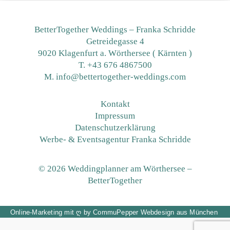
BetterTogether Weddings – Franka Schridde
Getreidegasse 4
9020 Klagenfurt a. Wörthersee ( Kärnten )
T.
+43 676 4867500
M. info@bettertogether-weddings.com
Kontakt
Impressum
Datenschutzerklärung
Werbe- & Eventsagentur Franka Schridde
© 2026 Weddingplanner am Wörthersee –
BetterTogether
Online-Marketing
mit
ღ
by
CommuPepper
Webdesign aus München