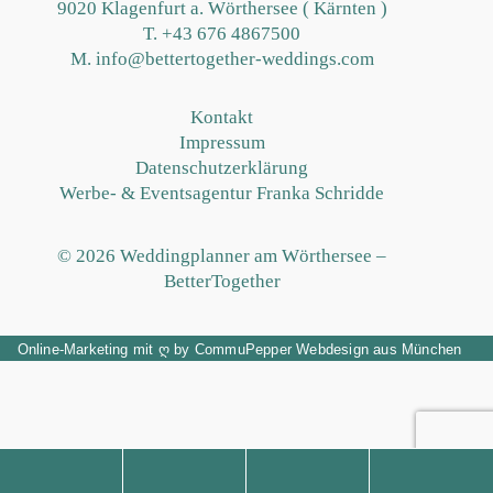
9020 Klagenfurt a. Wörthersee ( Kärnten )
T.
+43 676 4867500
M. info@bettertogether-weddings.com
Kontakt
Impressum
Datenschutzerklärung
Werbe- & Eventsagentur Franka Schridde
© 2026 Weddingplanner am Wörthersee –
BetterTogether
Online-Marketing
mit
ღ
by
CommuPepper
Webdesign aus München
kostenloses Beratungsgespräch
+43 676 486 75 00
info@bettertoget